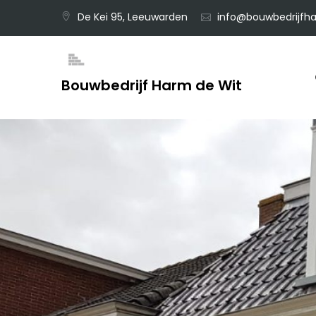
Skip
De Kei 95, Leeuwarden
info@bouwbedrijfha
to
content
Bouwbedrijf Harm de Wit