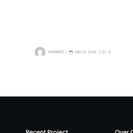
POSTED
MEI 14, 2019
0
HARM82
/
/
ON
Recent Project
Over 