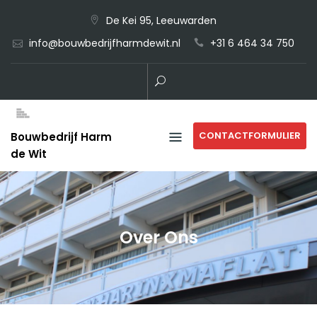
Skip
De Kei 95, Leeuwarden
to
info@bouwbedrijfharmdewit.nl
+31 6 464 34 750
content
CONTACTFORMULIER
Bouwbedrijf Harm
de Wit
Over Ons