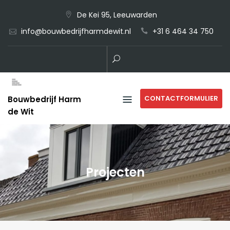
Skip
De Kei 95, Leeuwarden
to
info@bouwbedrijfharmdewit.nl
+31 6 464 34 750
content
CONTACTFORMULIER
Bouwbedrijf Harm
de Wit
Projecten