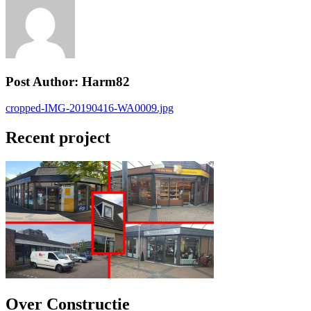
Post Author:
Harm82
Bericht
Previous
cropped-IMG-20190416-WA0009.jpg
Post
navigatie
Recent project
Over Constructie