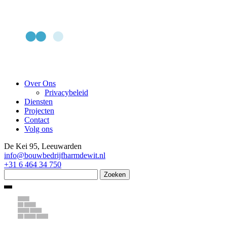
Skip
Over Ons
to
Privacybeleid
content
Diensten
Projecten
Contact
Volg ons
De Kei 95, Leeuwarden
info@bouwbedrijfharmdewit.nl
+31 6 464 34 750
Zoeken
naar: