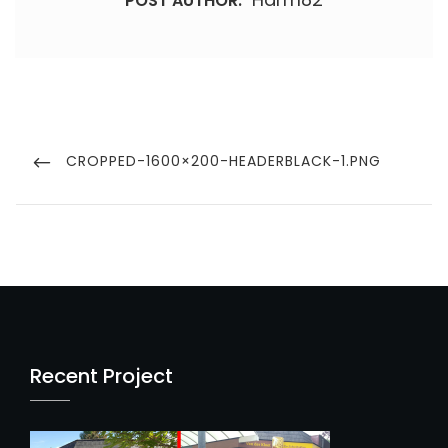
POST AUTHOR:
Bericht
navigatie
PREVIOUS
CROPPED-1600×200-HEADERBLACK-1.PNG
POST
Recent Project