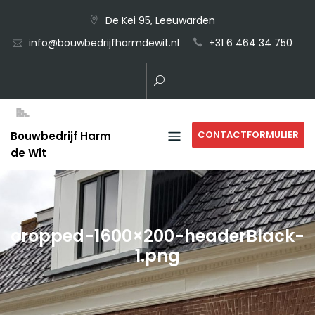
Skip
De Kei 95, Leeuwarden
to
info@bouwbedrijfharmdewit.nl
+31 6 464 34 750
content
CONTACTFORMULIER
Bouwbedrijf Harm
de Wit
cropped-1600×200-headerBlack-
1.png