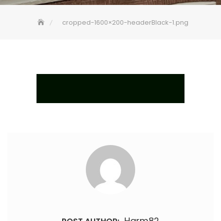
cropped-1600×200-headerBlack-1.png
Harm82