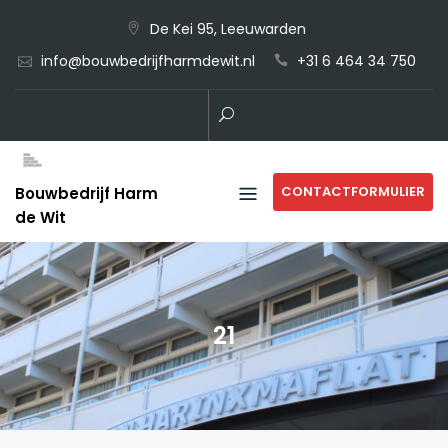
Skip
De Kei 95, Leeuwarden
to
info@bouwbedrijfharmdewit.nl
+31 6 464 34 750
content
CONTACTFORMULIER
Bouwbedrijf Harm
de Wit
21