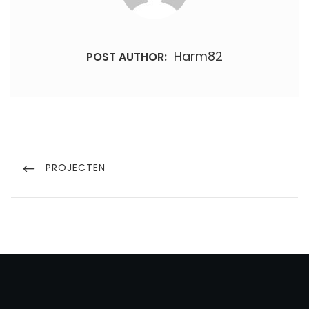
Harm82
POST AUTHOR:
Bericht
navigatie
PREVIOUS
PROJECTEN
POST