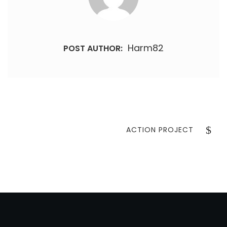
Harm82
POST AUTHOR:
Bericht
navigatie
NEXT
ACTION PROJECT
POST