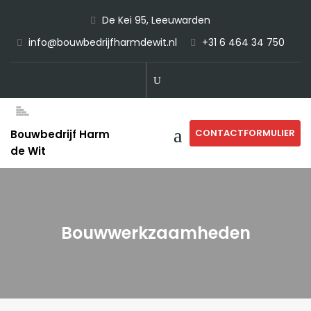
Skip
De Kei 95, Leeuwarden
to
info@bouwbedrijfharmdewit.nl
+31 6 464 34 750
content
CONTACTFORMULIER
Bouwbedrijf Harm
de Wit
Bouwwerkzaamheden