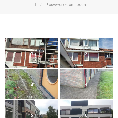
Bouwwerkzaamheden
1
2
3
4
5
6