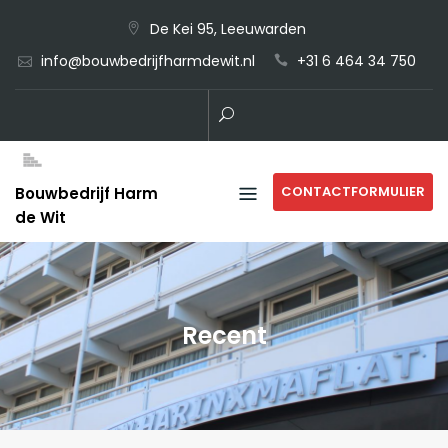
Skip
De Kei 95, Leeuwarden
to
info@bouwbedrijfharmdewit.nl
+31 6 464 34 750
content
CONTACTFORMULIER
Bouwbedrijf Harm
de Wit
Recent